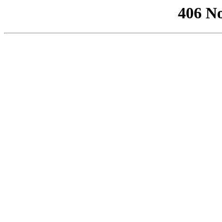
406 No