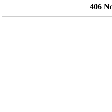
406 No