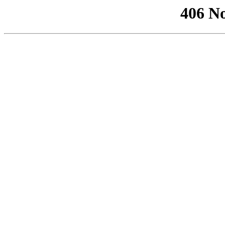
406 No